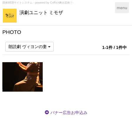
団体WEBサイトシステム - powered by
CoRich舞台芸術！-
T
menu
演劇ユニット ミモザ
o
g
g
l
PHOTO
e
n
朗読劇 ヴィヨンの妻
1-1件 / 1件中
a
v
i
g
a
t
i
o
n
バナー広告お申込み