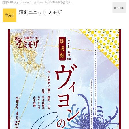
団体WEBサイトシステム - powered by
CoRich舞台芸術！-
T
menu
演劇ユニット ミモザ
o
g
g
l
e
n
a
v
i
g
a
t
i
o
n