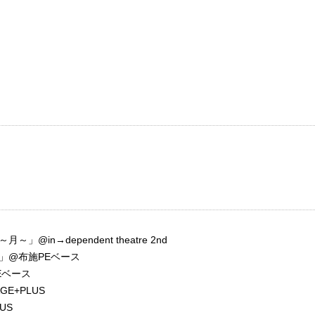
n→dependent theatre 2nd
」@布施PEベース
Eベース
E+PLUS
US