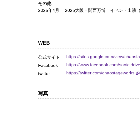
その他
2025年4月
2025大阪・関西万博 イベント出演
WEB
https://sites.google.com/view/chaos
公式サイト
https://www.facebook.com/sonic.driv
Facebook
https://twitter.com/chaostageworks
twitter
写真