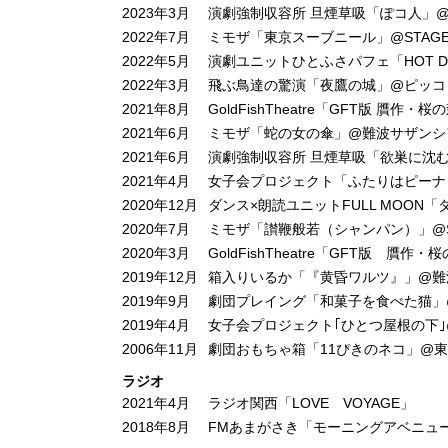
2023年3月
演劇強制収容所 旦煙草吸「ぽコ人」
2022年7月
ミモザ「東京スーブニール」@STAGE+
2022年5月
演劇ユニットひとふさパフェ「HOT 
2022年3月
飛ぶ鳥達の驚演「夜鷹の城」@ピッコ
2021年8月
GoldFishTheatre「GFT版 
2021年6月
ミモザ「蛇の女の傘」@難波サザンシ
2021年6月
演劇強制収容所 旦煙草吸「欲巣に沈
2021年4月
女子会プロジェクト「ふたりはピーナッ
2020年12月
ダンス×朗読ユニットFULL MOO
2020年7月
ミモザ「讃鞭般若（シャンパン）」@ST
2020年3月
GoldFishTheatre「GFT版 
2019年12月
箱入りいるか「『黄昏ワルツ』」@難
2019年9月
劇団プレイング「和菓子を食べた猫」
2019年4月
女子会プロジェクト｢ひとつ屋根の下｣@演
2006年11月
劇団おもちゃ箱「11ぴきのネコ」@
ラジオ
2021年4月
ラジオ関西「LOVE VOYAGE」
2018年8月
FMあまがさき「モーニングアベニュ