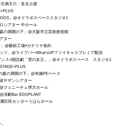
@天満天六・音太小屋
PLUS
DOGS」@オドラボスペーススタジオ1
ロシアター 中ホール
贋作・桜の森の満開の下」@大阪市立芸術創造館
アター
む」@藝術工場◉カナリヤ条約
ツ」@ライブバーWhat'sUP？ツイキャスプレミア配信
N「ダンス×朗読劇「雪の女王」」@オドラボスペース スタジオ1
AGE+PLUS
贋作・桜の森の満開の下」@布施PEベース
波サザンシアター
@フェニーチェ堺大ホール
劇Bar EGGPLANT
東灘区民センターうはらホール
ー」