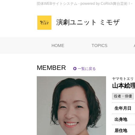
団体WEBサイトシステム - powered by
CoRich舞台芸術！-
演劇ユニット ミモザ
HOME
TOPICS
MEMBER
一覧に戻る
ヤマモトエリ
山本絵
役者・俳優
生年月日
出身地
居住地