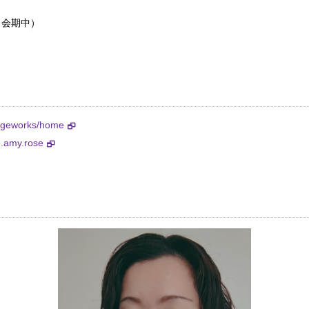
（会期中）
tageworks/home
e.amy.rose