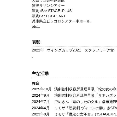
大阪市立芸術創造館
難波サザンシアター
演劇+Bar STAGE+PLUS
演劇Bar EGGPLANT
兵庫県立ピッコロシアター中ホール
etc...
表彰
2022年
ウイングカップ2021 スタッフワーク賞
-
主な活動
舞台
2025年10月
演劇強制収容所旦煙草吸「蛇の女の傘～月～」@i
2024年9月
演劇強制収容所旦煙草吸「サネカズラ
2024年7月
でめきん「蕗のしたのクル」@布施P
2024年4月
ミモザ「朗読劇 ヴィヨンの妻」@STAG
2023年8月
ミモザ「魔法少女革命」@STAGE+PL