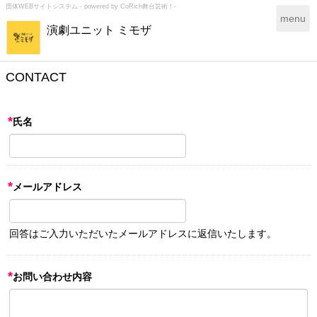
団体WEBサイトシステム - powered by
CoRich舞台芸術！-
T
menu
演劇ユニット ミモザ
o
g
g
l
CONTACT
e
n
a
*
氏名
v
i
g
a
*
メールアドレス
t
i
o
n
回答はご入力いただいたメールアドレスに返信いたします。
*
お問い合わせ内容