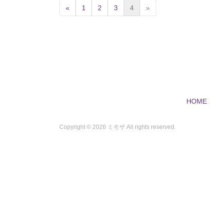
(
«
1
2
3
4
»
c
u
r
r
e
n
t
)
HOME
Copyright ©
2026 ミモザ All rights reserved.