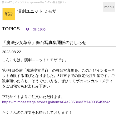
団体WEBサイトシステム - powered by
CoRich舞台芸術！-
T
menu
演劇ユニット ミモザ
o
g
g
l
TOPICS
一覧に戻る
e
n
「魔法少女革命」舞台写真集通販のおしらせ
a
v
2023.08.22
i
g
こんにちは。演劇ユニットミモザです。
a
t
第4杯目公演「魔法少女革命」の舞台写真集を、このたびインターネ
i
ット通販する運びとなりました。8月末までの限定受注生産です。ご
o
観劇頂いた方も、そうでない方も、ぜひミモザのマジカルコメディ
n
をご自宅でもお楽しみ下さい！
下記サイトよりご注文いただけます。
https://mimosastage.stores.jp/items/64e2353ee37f74003545fb4c
たくさんのご注文をお待ちしております！！